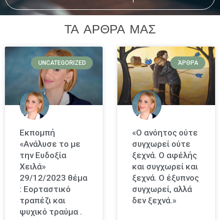
ΤΑ ΑΡΘΡΑ ΜΑΣ
UNCATEGORIZED
ΆΡΘΡΑ
Εκπομπή
«Ο ανόητος ούτε
«Ανάλυσε το με
συγχωρεί ούτε
την Ευδοξία
ξεχνά. Ο αφέλής
Χειλά»
και συγχωρεί και
29/12/2023 θέμα
ξεχνά. Ο έξυπνος
: Εορταστικό
συγχωρεί, αλλά
τραπέζι και
δεν ξεχνά.»
ψυχικό τραύμα .