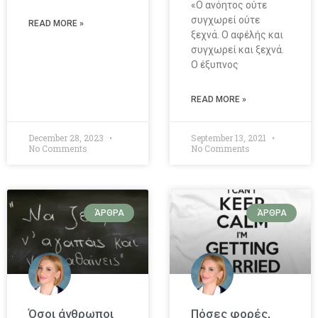
«Ο ανόητος ούτε
συγχωρεί ούτε
READ MORE »
ξεχνά. Ο αφέλής και
συγχωρεί και ξεχνά.
Ο έξυπνος
READ MORE »
December 28, 2023
September 13, 2021
No Comments
No Comments
ΆΡΘΡΑ
ΆΡΘΡΑ
Όσοι άνθρωποι
Πόσες φορές,