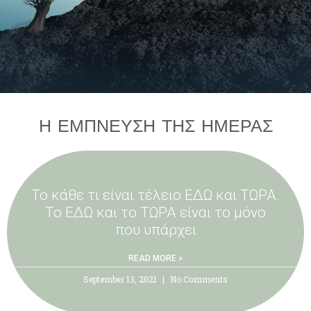
Η ΕΜΠΝΕΥΣΗ ΤΗΣ ΗΜΕΡΑΣ
Το κάθε τι είναι τέλειο ΕΔΩ και ΤΩΡΑ.
Το ΕΔΩ και το ΤΩΡΑ είναι το μόνο
που υπάρχει
READ MORE »
September 13, 2021
No Comments