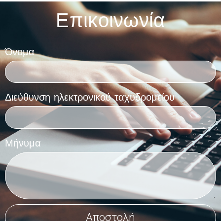
Επικοινωνία
Όνομα
Διεύθυνση ηλεκτρονικού ταχυδρομείου
Μήνυμα
Αποστολή