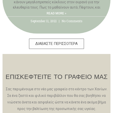
κάνουν μεγαλοπρεπείς κύκλους στον ουρανό για την
ελευθερία τους. Πως το μαθαίνουν αυτό; Πέφτουν, και
READ MORE »
September 11, 2021
No Comments
ΔΙΑΒΑΣΤΕ ΠΕΡΙΣΣΟΤΕΡΑ
ΕΠΙΣΚΕΦΤΕΙΤΕ ΤΟ ΓΡΑΦΕΙΟ ΜΑΣ
Σας περιμένουμε στο νέο μας γραφείο στο κέντρο των Χανίων.
Σε ένα ζεστό και φιλικό περιβάλλον που θα σας βοηθήσει να
νιώσετε άνετα και ασφαλείς ώστε να κάνετε ένα ακόμα βήμα
προς την βελτίωση της προσωπικής σας υγείας.